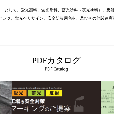
カーとして、蛍光顔料、蛍光塗料、蓄光塗料（夜光塗料）、反
視インク、蛍光ヘリサイン、安全防災用色材、及びその他関連商
PDFカタログ
PDF Catalog