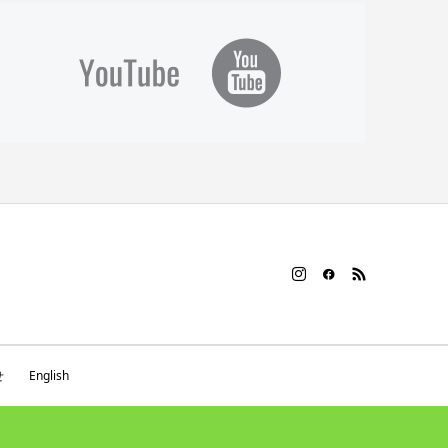
せ
English